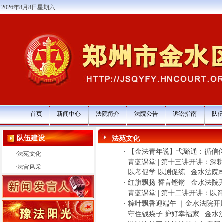
2026年8月8日星期六
首页
新闻中心
法院简介
法院公告
诉讼指南
队
队伍建设
法苑文化
·
【金法青年说】弋璐通：循信
·
法苑文化
·
青蓝课堂 | 第十三讲开讲：深
·
法官风采
·
以考促学 以测促练 | 金水法
·
红旗飘扬 誓言铿锵 | 金水法
·
青蓝课堂 | 第十二讲开讲：以
·
粽叶飘香迎端午 ｜金水法院开
·
守住钱袋子 护好幸福家 | 金