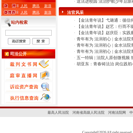
·
送法进校园 法治护航少年启新
人民
腾讯
新浪
人民
腾讯
新浪
法官风采
·
【金法青年说】弋璐通：循信
站内检索
·
【金法青年说】赵艺：行而不
·
【金法青年说】赵庆臣：实践磨
·
青年有为 法润初心 | 金水法
·
青年有为 法润初心 | 金水法
·
青年有为 法润初心 | 金水法
司法公开
·
五一特辑 | 法院人原创微视频
·
胡亚东：青春铸法治 岗位践初
最高人民法院
河南省高级人民法院
河南法院网
中
Copyright
©
2026 All right 