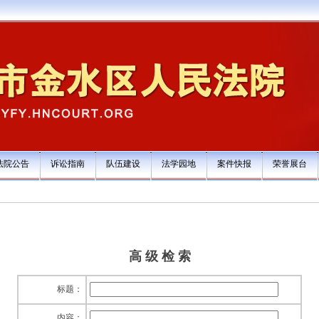
法院公告
诉讼指南
队伍建设
法学园地
案件快报
荣誉展台
高 级 检 索
标题：
内容：