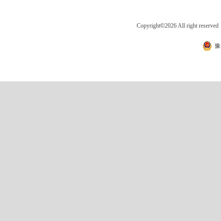
Copyright
©
2026 All right 
豫